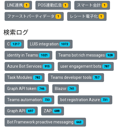
LINE連携
POS連動広告
スマート会計
1
1
1
ファーストパーティデータ
レシート電子化
1
1
検索ログ
C
LUIS integration
1217
1072
identity in Teams
Teams bot rich messages
1021
928
Azure Bot Services
user engagement bots
915
787
Task Modules
Teams developer tools
782
757
Graph API token
Blazor
746
741
Teams automation
bot registration Azure
733
731
Graph API
ZAP
697
688
Bot Framework proactive messaging
663