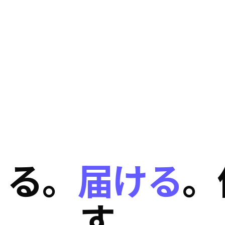
くる。
届ける
。
す。