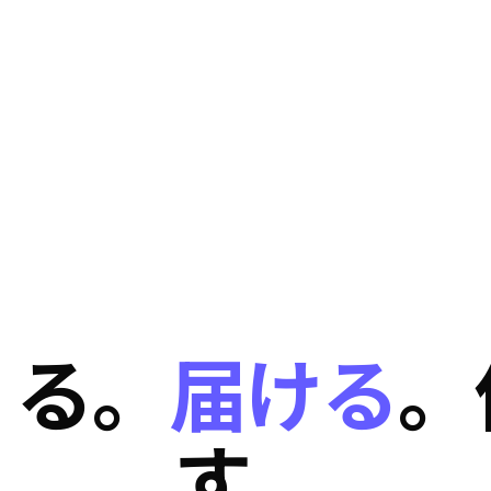
くる。
届ける
。
す。