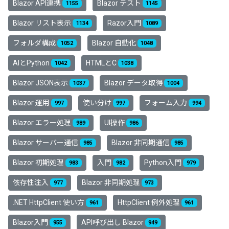
Blazor API連携
Blazor テスト
1155
1145
Blazor リスト表示
Razor入門
1134
1089
フォルダ構成
Blazor 自動化
1052
1048
AIとPython
HTMLとC
1042
1038
Blazor JSON表示
Blazor データ取得
1037
1004
Blazor 運用
使い分け
フォーム入力
997
997
994
Blazor エラー処理
UI操作
989
986
Blazor サーバー通信
Blazor 非同期通信
985
985
Blazor 初期処理
入門
Python入門
983
982
979
依存性注入
Blazor 非同期処理
977
973
.NET HttpClient 使い方
HttpClient 例外処理
961
961
Blazor入門
API呼び出し Blazor
955
949