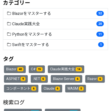
カテゴリー
Blazorをマスターする
52
Claude実践大全
20
Pythonをマスターする
11
Swiftをマスターする
1
タグ
Blazor
C#
Claude実践大全
40
15
14
ASP.NET
.NET
Blazor Server
Razor
9
6
6
6
コンポーネント
Claude
WASM
6
6
5
検索ログ