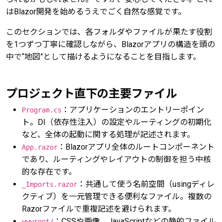
はBlazor開発を始めるうえでごく自然な感覚です。
このセクションでは、各フォルダやファイルが果たす役割
を1つずつ丁寧に確認しながら、Blazorアプリの構造を頭の
中で“地図”として描けるようになることを目指します。
プロジェクト直下の主要ファイル
：アプリケーションのエントリーポイン
Program.cs
ト。DI（依存性注入）の設定やルーティングの初期化
など、全体の起動に関する処理が記述されます。
：Blazorアプリ全体のルートコンポーネント
App.razor
であり、ルーティングやレイアウトの制御を担う中核
的な存在です。
：共通して使う名前空間（usingディレ
_Imports.razor
クティブ）を一元管理できる便利なファイル。複数の
Razorファイルで重複記述を避けられます。
：CSSや画像、JavaScriptなどの静的ファイル
wwwroot/